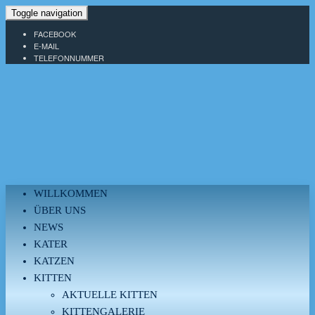
Toggle navigation
FACEBOOK
E-MAIL
TELEFONNUMMER
Familiäre Hobbyzucht im Herzen von
Thüringen – in der Nähe von Jena
MAINE COONS
WILLKOMMEN
ÜBER UNS
VOM
NEWS
KATER
KATZEN
ZEITZGRUND
KITTEN
AKTUELLE KITTEN
KITTENGALERIE